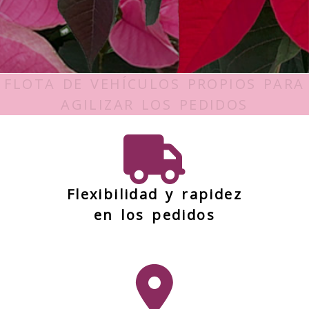
Invernadero de plantas
FLOTA DE VEHÍCULOS PROPIOS PARA
AGILIZAR LOS PEDIDOS
Flexibilidad y rapidez
en los pedidos